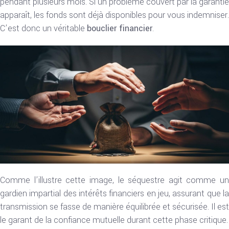
pendant plusieurs mois. Si un problème couvert par la garantie
apparaît, les fonds sont déjà disponibles pour vous indemniser.
C’est donc un véritable
bouclier financier
.
Comme l’illustre cette image, le séquestre agit comme un
gardien impartial des intérêts financiers en jeu, assurant que la
transmission se fasse de manière équilibrée et sécurisée. Il est
le garant de la confiance mutuelle durant cette phase critique.