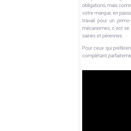
obligations, mais comm
votre marque, en passa
travail pour un primo
mécanismes, c’est se d
saines et pérennes.
Pour ceux qui préfère
complétant parfaitemen