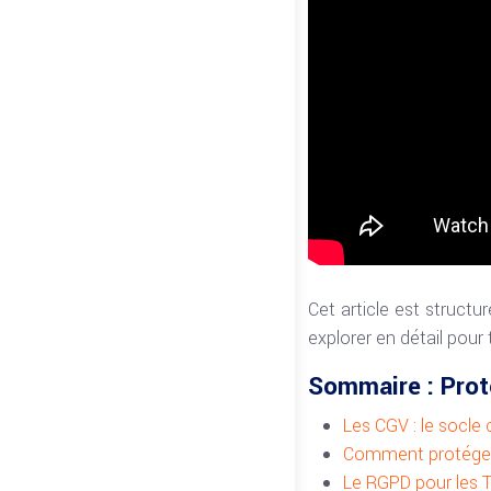
Cet article est structur
explorer en détail pour 
Sommaire : Proté
Les CGV : le socle 
Comment protéger 
Le RGPD pour les T