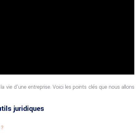
 la vie d’une entreprise. Voici les points clés que nous allons
ils juridiques
 ?